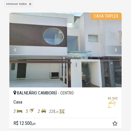
remover todos
CASA TRIPLEX
BALNEÁRIO CAMBORIÚ -
CENTRO
#1.542
Casa
3
5
2
228,
00
R$ 12.500,
00