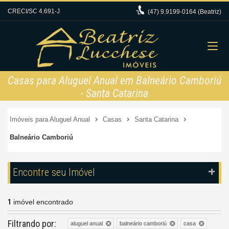
CRECI/SC 4.691-J
(47)
9.9199-0164 (Beatriz)
Casas para Aluguel Anual em Balneário Camboriú
- Santa Catarina
Imóveis para Aluguel Anual
Casas
Santa Catarina
Balneário Camboriú
Encontre seu Imóvel
1
imóvel encontrado
Filtrando por:
aluguel anual
balneário camboriú
casa