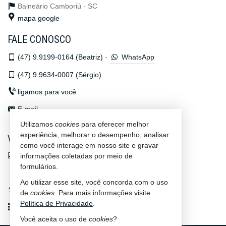
Balneário Camboriú -
SC
mapa google
FALE CONOSCO
(47)
9.9199-0164 (Beatriz)
-
WhatsApp
(47)
9.9634-0007 (Sérgio)
ligamos para você
E-mail
Utilizamos
cookies
para oferecer melhor
experiência, melhorar o desempenho, analisar
VEJA MAIS
como você interage em nosso site e gravar
indicadores financeiros
informações coletadas por meio de
formulários.
cadastre seu imóvel
Ao utilizar esse site, você concorda com o uso
imóveis favoritos
de
cookies
. Para mais informações visite
Política de Privacidade
.
mapa de imóveis
Você aceita o uso de
cookies
?