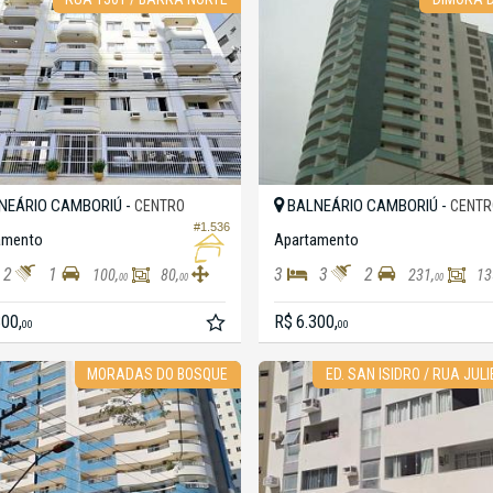
NEÁRIO CAMBORIÚ -
BALNEÁRIO CAMBORIÚ -
CENTRO
CENTR
#1.536
amento
Apartamento
2
1
3
3
2
100,
80,
231,
13
00
00
00
300,
R$ 6.300,
00
00
MORADAS DO BOSQUE
ED. SAN ISIDRO / RUA JULI