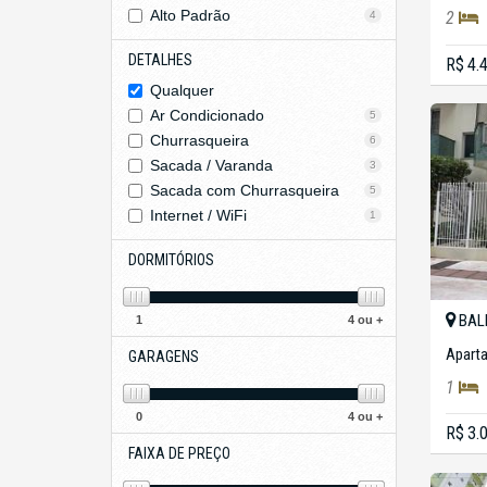
Alto Padrão
2
4
DETALHES
R$ 4.
Qualquer
Ar Condicionado
5
Churrasqueira
6
Sacada / Varanda
3
Sacada com Churrasqueira
5
Internet / WiFi
1
DORMITÓRIOS
BAL
1
4 ou +
Apart
GARAGENS
1
0
4 ou +
R$ 3.
FAIXA DE PREÇO