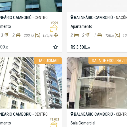
NEÁRIO CAMBORIÚ -
BALNEÁRIO CAMBORIÚ -
CENTRO
NAÇÕ
#004
amento
Apartamento
3
2
2
2
1
200,
135,
120,
10
72
78
00
500,
R$ 3.500,
00
00
TIA GUIOMAR
SALA DE ESQUINA / 
NEÁRIO CAMBORIÚ -
BALNEÁRIO CAMBORIÚ -
CENTRO
CENTR
#1.621
amento
Sala Comercial