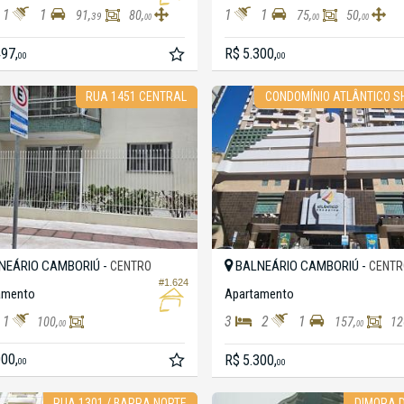
1
1
1
1
91,
80,
75,
50,
39
00
00
00
497,
R$ 5.300,
00
00
RUA 1451 CENTRAL
CONDOMÍNIO ATLÂNTICO S
NEÁRIO CAMBORIÚ -
BALNEÁRIO CAMBORIÚ -
CENTRO
CENTR
#1.624
amento
Apartamento
1
3
2
1
100,
157,
12
00
00
000,
R$ 5.300,
00
00
RUA 1301 / BARRA NORTE
DIMORA D