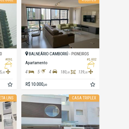
BALNEÁRIO CAMBORIÚ -
O
PIONEIROS
#091
#1.602
Apartamento
4
5
4
5,
180,
139,
00
00
00
R$ 10.000,
00
ETA LINS
CASA TRIPLEX