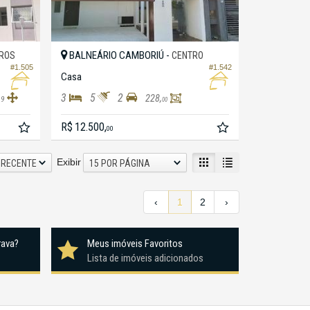
BALNEÁRIO CAMBORIÚ -
IROS
CENTRO
#1.505
#1.542
Casa
3
5
2
228,
39
00
R$ 12.500,
00
Exibir
 RECENTE
15 POR PÁGINA
‹
1
2
›
rava?
Meus imóveis Favoritos
Lista de imóveis adicionados