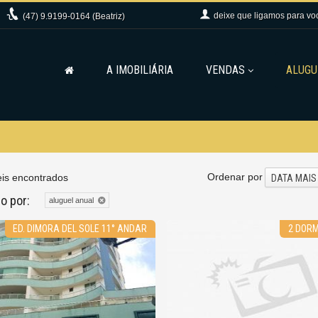
deixe que
ligamos para vo
(47)
9.9199-0164 (Beatriz)
A IMOBILIÁRIA
VENDAS
ALUGU
Ordenar por
is encontrados
DATA MAIS
do por:
aluguel anual
ED. DIMORA DEL SOLE 11° ANDAR
2 DORM