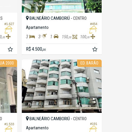
BALNEÁRIO CAMBORIÚ -
ES
CENTRO
#1.627
#454
Apartamento
3
3
1
0,
150,
100,
00
00
00
R$ 4.500,
00
RUA 2000
ED. BARÃO
BALNEÁRIO CAMBORIÚ -
O
CENTRO
#191
#1.533
Apartamento