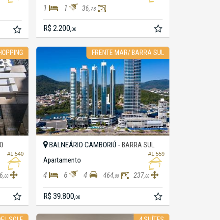
1
1
36,
73
R$ 2.200,
00
HOPPING
FRENTE MAR/ BARRA SUL
BALNEÁRIO CAMBORIÚ -
O
BARRA SUL
#1.540
#1.559
Apartamento
4
6
4
6,
464,
237,
00
00
00
R$ 39.800,
00
EL SOLE
4 SUÍTES