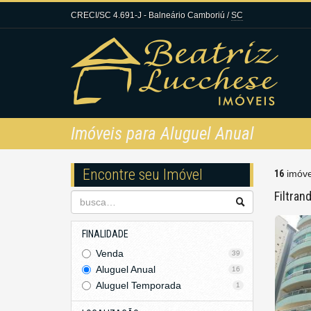
CRECI/SC 4.691-J
- Balneário Camboriú /
SC
Imóveis para Aluguel Anual
Encontre seu Imóvel
16
imóve
Filtran
FINALIDADE
Venda
39
Aluguel Anual
16
Aluguel Temporada
1