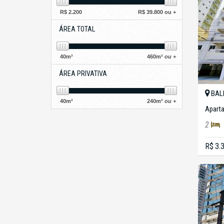
R$
2.200
R$
39.800 ou +
ÁREA TOTAL
40
m²
460
m²
ou +
ÁREA PRIVATIVA
BAL
40
m²
240
m²
ou +
Apart
2
R$ 3.