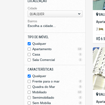
LOCALIZAÇÃO
Cidade
QUALQUER
BAL
Bairros
Apart
Escolha a cidade...
3
TIPO DE IMÓVEL
R$ 6.
Qualquer
Apartamento
14
Casa
1
Sala Comercial
1
CARACTERÍSTICAS
Qualquer
Frente para o mar
2
Quadra do Mar
5
Mobiliado
12
BAL
Semimobiliado
2
Apart
Sem Mobília
2