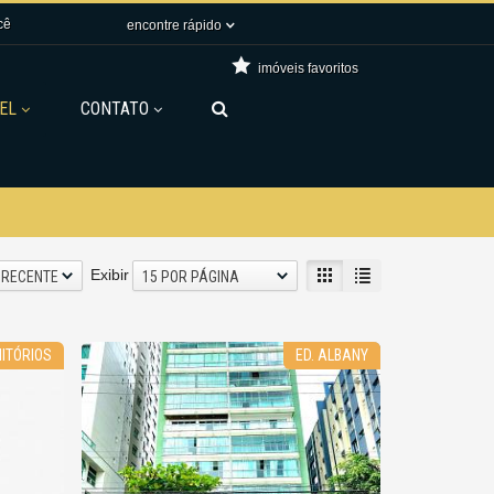
cê
encontre rápido
imóveis favoritos
EL
CONTATO
Exibir
 RECENTE
15 POR PÁGINA
ITÓRIOS
ED. ALBANY