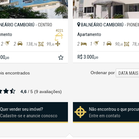
NEÁRIO CAMBORIÚ -
BALNEÁRIO CAMBORIÚ -
CENTRO
PIONE
#221
amento
Apartamento
2
2
2
1
1
138,
99,
90,
78,
76
00
00
R$ 3.000,
900,
00
00
Ordenar por
is encontrados
DATA MAIS
4,6
/
5
(
9
avaliações)
Quer vender seu imóvel?
Não encontrou o que procu
Cadastre-se e anuncie conosco
Entre em contato