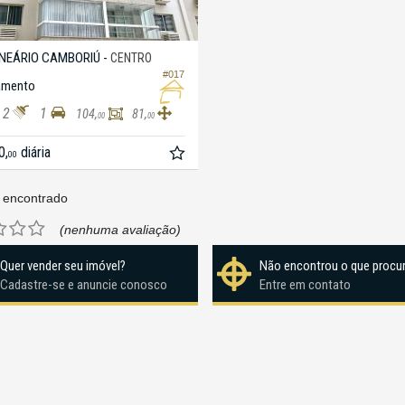
NEÁRIO CAMBORIÚ -
CENTRO
#017
amento
2
1
104,
81,
00
00
0,
diária
00
 encontrado
(nenhuma avaliação)
Quer vender seu imóvel?
Não encontrou o que procu
Cadastre-se e anuncie conosco
Entre em contato