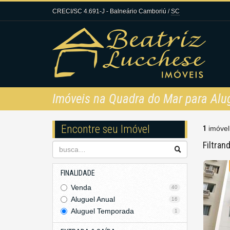
CRECI/SC 4.691-J
- Balneário Camboriú /
SC
Imóveis na Quadra do Mar para Al
Encontre seu Imóvel
1
imóvel
Filtran
FINALIDADE
Venda
40
Aluguel Anual
16
Aluguel Temporada
1