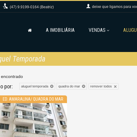
deixe que
ligamos para vo
(47)
9.9199-0164 (Beatriz)
A IMOBILIÁRIA
VENDAS
ALUGU
uguel Temporada
 encontrado
do por:
remover todos
aluguel temporada
quadra do mar
ED. AMARALINA/ QUADRA DO MAR