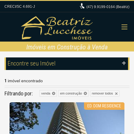
CRECI/SC 4.691-J
(47)
9.9199-0164 (Beatriz)
Imóveis em Construção à Venda
Encontre seu Imóvel
1
imóvel encontrado
Filtrando por:
remover todos
venda
em construção
ED. DOM RESIDENCE