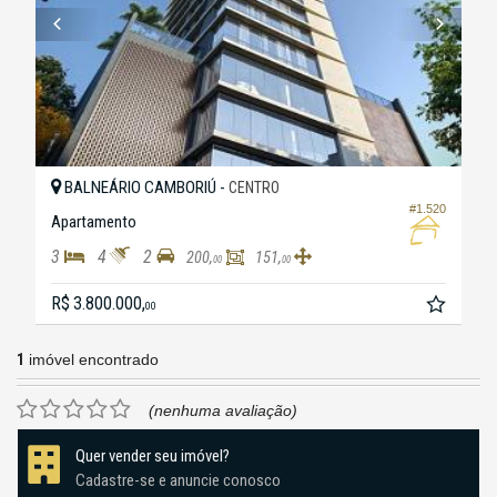
BALNEÁRIO CAMBORIÚ -
CENTRO
#1.520
Apartamento
3
4
2
200,
151,
00
00
R$ 3.800.000,
00
1
imóvel encontrado
(nenhuma avaliação)
Quer vender seu imóvel?
Cadastre-se e anuncie conosco