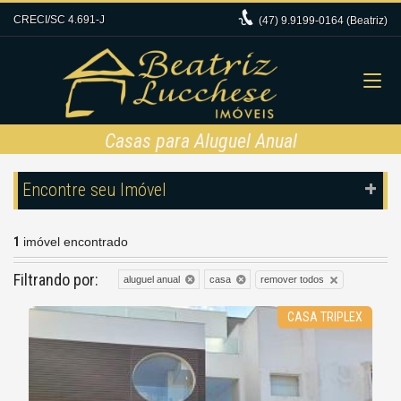
CRECI/SC 4.691-J
(47)
9.9199-0164 (Beatriz)
Casas para Aluguel Anual
Encontre seu Imóvel
1
imóvel encontrado
Filtrando por:
remover todos
aluguel anual
casa
CASA TRIPLEX