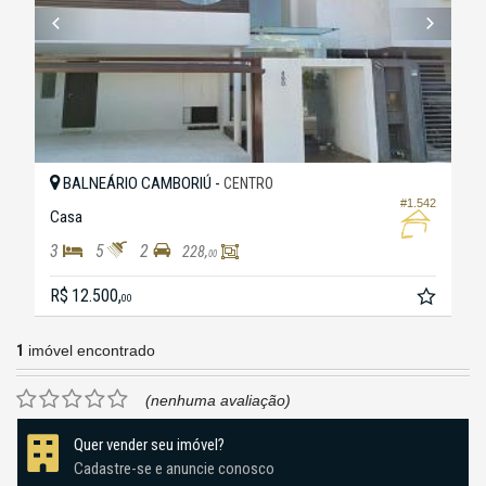
BALNEÁRIO CAMBORIÚ -
CENTRO
#1.542
Casa
3
5
2
228,
00
R$ 12.500,
00
1
imóvel encontrado
(nenhuma avaliação)
Quer vender seu imóvel?
Cadastre-se e anuncie conosco