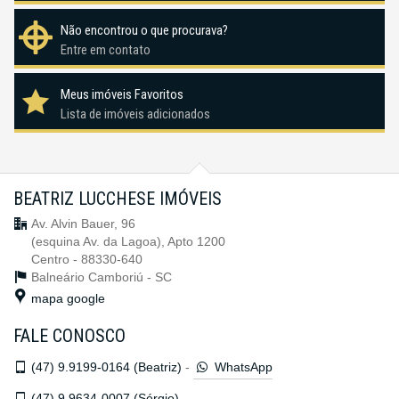
Não encontrou o que procurava?
Entre em contato
Meus imóveis Favoritos
Lista de imóveis adicionados
BEATRIZ LUCCHESE IMÓVEIS
Av. Alvin Bauer, 96
(esquina Av. da Lagoa), Apto 1200
Centro - 88330-640
Balneário Camboriú -
SC
mapa google
FALE CONOSCO
(47)
9.9199-0164 (Beatriz)
-
WhatsApp
(47)
9.9634-0007 (Sérgio)