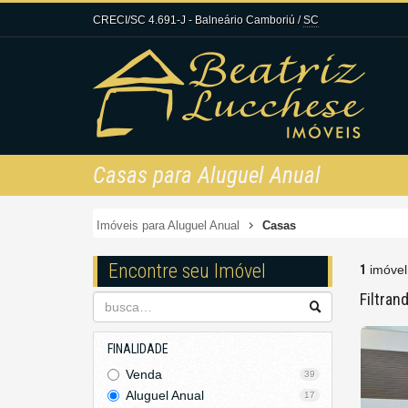
CRECI/SC 4.691-J
- Balneário Camboriú /
SC
Casas para Aluguel Anual
Imóveis para Aluguel Anual
Casas
Encontre seu Imóvel
1
imóvel
Filtran
FINALIDADE
Venda
39
Aluguel Anual
17