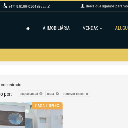
deixe que
ligamos para vo
(47)
9.9199-0164 (Beatriz)
A IMOBILIÁRIA
VENDAS
ALUGU
 encontrado
do por:
remover todos
aluguel anual
casa
CASA TRIPLEX