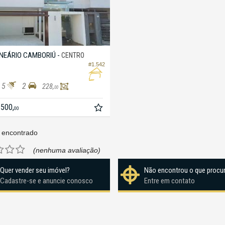
NEÁRIO CAMBORIÚ -
CENTRO
#1.542
5
2
228,
00
.500,
00
 encontrado
(nenhuma avaliação)
Quer vender seu imóvel?
Não encontrou o que procu
Cadastre-se e anuncie conosco
Entre em contato