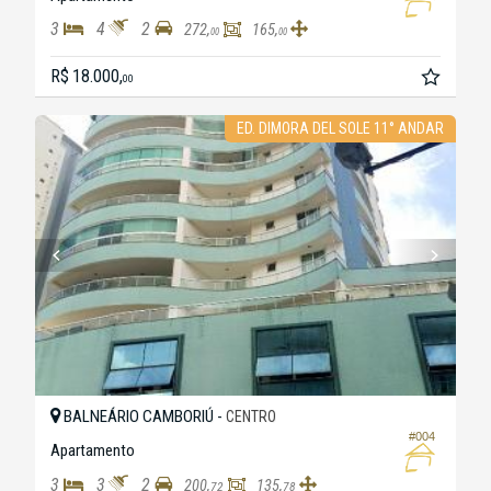
3
4
2
272,
165,
00
00
R$ 18.000,
00
ED. DIMORA DEL SOLE 11° ANDAR
BALNEÁRIO CAMBORIÚ -
CENTRO
#004
Apartamento
3
3
2
200,
135,
72
78