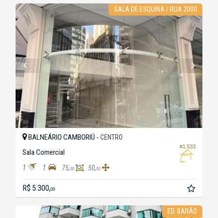
SALA DE ESQUINA / RUA 2000
BALNEÁRIO CAMBORIÚ -
CENTRO
#1.533
Sala Comercial
1
1
75,
50,
00
00
R$ 5.300,
00
ED. BARÃO