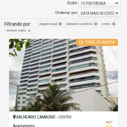
Exibir
15 POR PÁGINA
Ordenar por
DATA MAIS RECENTE
Filtrando por:
aluguel anual
balneário camboriú
centro
remover todos
ED. TORRE ATLANTICA
BALNEÁRIO CAMBORIÚ -
CENTRO
#067
Apartamento