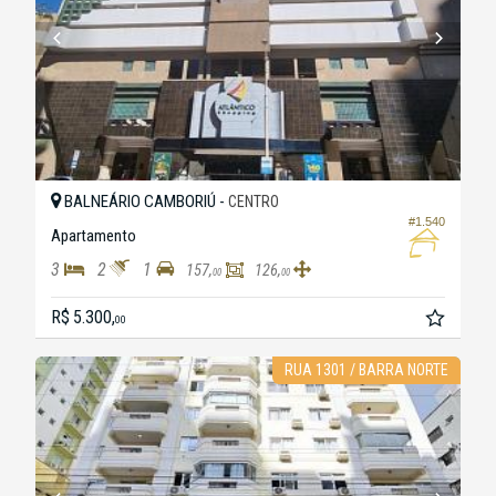
BALNEÁRIO CAMBORIÚ -
CENTRO
#1.540
Apartamento
3
2
1
157,
126,
00
00
R$ 5.300,
00
RUA 1301 / BARRA NORTE