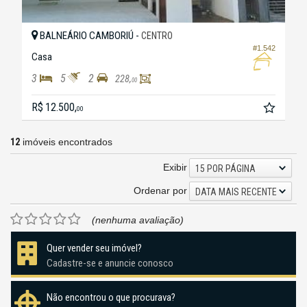
BALNEÁRIO CAMBORIÚ -
CENTRO
#1.542
Casa
3
5
2
228,
00
R$ 12.500,
00
12
imóveis encontrados
Exibir
15 POR PÁGINA
Ordenar por
DATA MAIS RECENTE
(nenhuma avaliação)
Quer vender seu imóvel?
Cadastre-se e anuncie conosco
Não encontrou o que procurava?