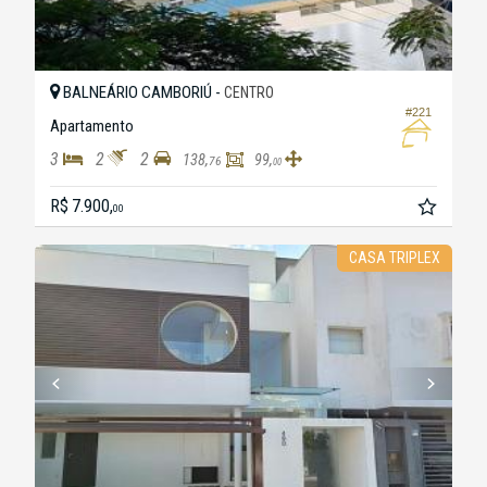
BALNEÁRIO CAMBORIÚ -
CENTRO
#221
Apartamento
3
2
2
138,
99,
76
00
R$ 7.900,
00
CASA TRIPLEX