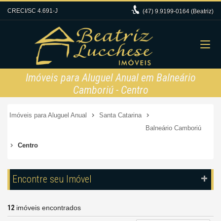
CRECI/SC 4.691-J
(47)
9.9199-0164 (Beatriz)
Imóveis para Aluguel Anual em Balneário
Camboriú - Centro
Imóveis para Aluguel Anual
Santa Catarina
Balneário Camboriú
Centro
Encontre seu Imóvel
12
imóveis encontrados