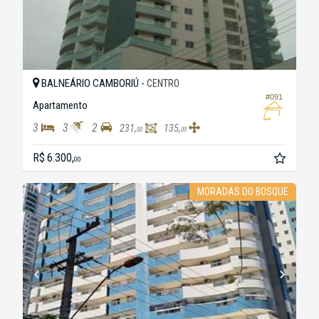
BALNEÁRIO CAMBORIÚ -
CENTRO
#091
Apartamento
3
3
2
231,
135,
00
00
R$ 6.300,
00
MORADAS DO BOSQUE