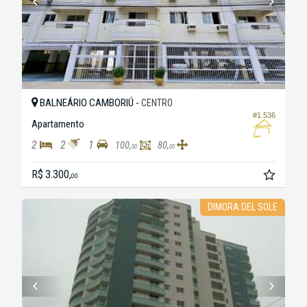
BALNEÁRIO CAMBORIÚ -
CENTRO
#1.536
Apartamento
2
2
1
100,
80,
00
00
R$ 3.300,
00
DIMORA DEL SOLE