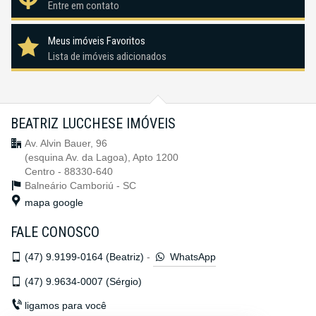
Entre em contato
Meus imóveis Favoritos
Lista de imóveis adicionados
BEATRIZ LUCCHESE IMÓVEIS
Av. Alvin Bauer, 96
(esquina Av. da Lagoa), Apto 1200
Centro - 88330-640
Balneário Camboriú -
SC
mapa google
FALE CONOSCO
(47)
9.9199-0164 (Beatriz)
-
WhatsApp
(47)
9.9634-0007 (Sérgio)
ligamos para você