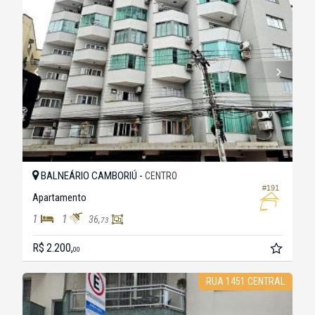
BALNEÁRIO CAMBORIÚ -
CENTRO
#191
Apartamento
1
1
36,
73
R$ 2.200,
00
RUA 1451 CENTRAL