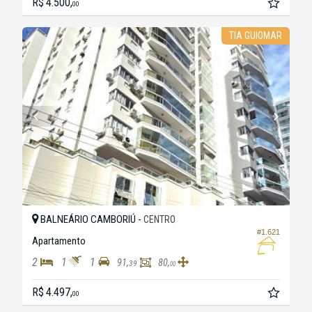
R$ 4.500,
00
TIA GUIOMAR
BALNEÁRIO CAMBORIÚ -
CENTRO
#1.621
Apartamento
2
1
1
91,
80,
39
00
R$ 4.497,
00