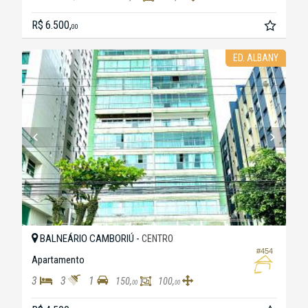
R$ 6.500,
00
ED. ALBANY
BALNEÁRIO CAMBORIÚ -
CENTRO
#454
Apartamento
3
3
1
150,
100,
00
00