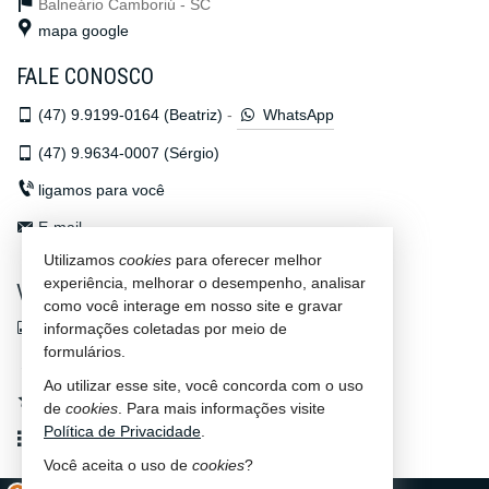
Balneário Camboriú -
SC
mapa google
FALE CONOSCO
(47)
9.9199-0164 (Beatriz)
-
WhatsApp
(47)
9.9634-0007 (Sérgio)
ligamos para você
E-mail
Utilizamos
cookies
para oferecer melhor
experiência, melhorar o desempenho, analisar
VEJA MAIS
como você interage em nosso site e gravar
indicadores financeiros
informações coletadas por meio de
formulários.
cadastre seu imóvel
Ao utilizar esse site, você concorda com o uso
imóveis favoritos
de
cookies
. Para mais informações visite
Política de Privacidade
.
mapa de imóveis
Você aceita o uso de
cookies
?