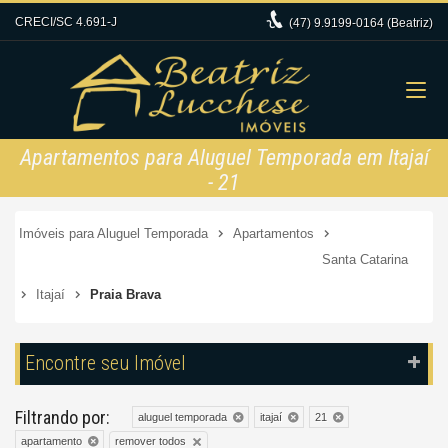
CRECI/SC 4.691-J
(47)
9.9199-0164 (Beatriz)
Apartamentos para Aluguel Temporada em Itajaí
- 21
Imóveis para Aluguel Temporada
Apartamentos
Santa Catarina
Itajaí
Praia Brava
Encontre seu Imóvel
Filtrando por:
aluguel temporada
itajaí
21
remover todos
apartamento