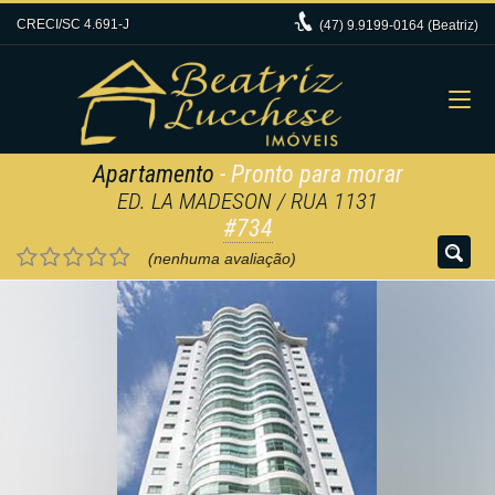
CRECI/SC 4.691-J
(47)
9.9199-0164 (Beatriz)
Apartamento
- Pronto para morar
ED. LA MADESON / RUA 1131
#734
(nenhuma avaliação)