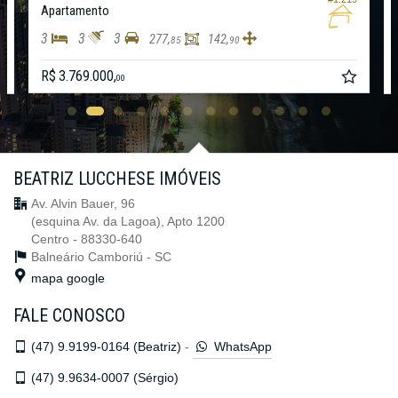
Apartamento
3
3
3
277,
142,
85
90
R$ 3.769.000,
00
BEATRIZ LUCCHESE IMÓVEIS
Av. Alvin Bauer, 96
(esquina Av. da Lagoa), Apto 1200
Centro - 88330-640
Balneário Camboriú -
SC
mapa google
FALE CONOSCO
(47)
9.9199-0164 (Beatriz)
-
WhatsApp
(47)
9.9634-0007 (Sérgio)