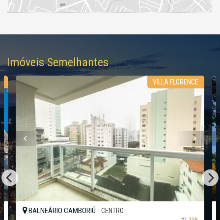
Imóveis Semelhantes
N
VILLA FLORENCE
BALNEÁRIO CAMBORIÚ -
CENTRO
#1.219
8